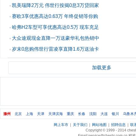
凯美瑞降2万元 伟世行按揭0息3万贷回家
▪
赛欧3享优惠高达0.63万 年终促销等你购
▪
哈弗H2车型可享优惠高达0.5万 现车充足
▪
大众途观现金直降一万送豪华礼包热销中
▪
岁末0息购伟世行雷凌享直降1.6万送油卡
▪
加载更多
滁州
北京
上海
天津
天津滨海
重庆
长春
沈阳
大连
银川
乌鲁木
网上车市
|
关于我们
|
网站地图
|
招聘信息
|
联
Copyright © 1999 - 2014 ch
Email:service@cheshi.