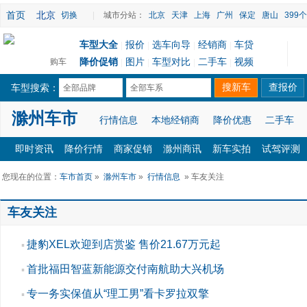
首页
北京
切换
|
城市分站：
北京
天津
上海
广州
保定
唐山
399
车型大全
报价
选车向导
经销商
车贷
|
|
|
|
降价促销
图片
车型对比
二手车
视频
购车
|
|
|
|
车型搜索：
全部品牌
全部车系
滁州车市
行情信息
本地经销商
降价优惠
二手车
即时资讯
降价行情
商家促销
滁州商讯
新车实拍
试驾评测
您现在的位置：
车市首页
»
滁州车市
»
行情信息
» 车友关注
车友关注
捷豹XEL欢迎到店赏鉴 售价21.67万元起
▪
首批福田智蓝新能源交付南航助大兴机场
▪
专一务实保值从“理工男”看卡罗拉双擎
▪